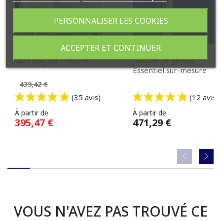
PERSONNALISER LES COOKIES
ACCEPTER ET CONTINUER
Lazy bag sur-mesure
Housse de génois
Essentiel sur-mesure
Prix de base
439,42 €
(35 avis)
(12 avis)
Prix
Prix
À partir de
À partir de
395,47 €
471,29 €
VOUS N'AVEZ PAS TROUVÉ CE