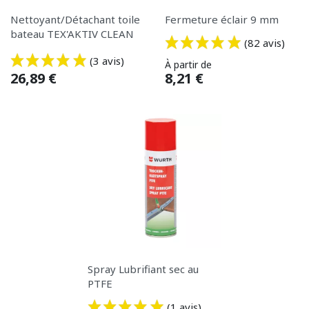
Nettoyant/Détachant toile
Fermeture éclair 9 mm
bateau TEX'AKTIV CLEAN
(82 avis)
Prix
(3 avis)
À partir de
Prix
26,89 €
8,21 €
Spray Lubrifiant sec au
PTFE
(1 avis)