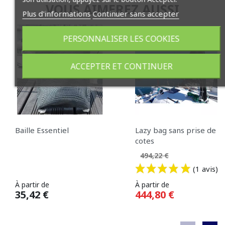
VOUS AIMEREZ AUSSI
Plus d'informations
Continuer sans accepter
-10%
PERSONNALISER LES COOKIES
ACCEPTER ET CONTINUER
Baille Essentiel
Lazy bag sans prise de
cotes
Prix de base
494,22 €
(1 avis)
Prix
Prix
À partir de
À partir de
35,42 €
444,80 €