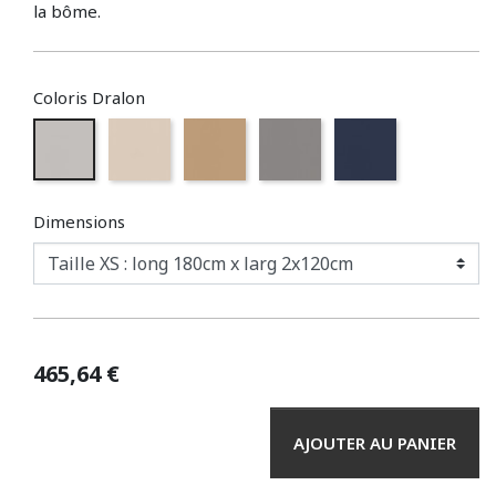
la bôme.
Coloris Dralon
Silver
Oyster
Dune
Cadet grey
Marine Blue
Dimensions
465,64 €
AJOUTER AU PANIER