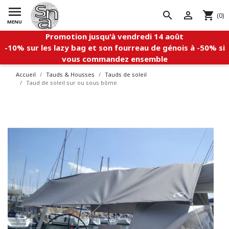

search


shopping_cart
(0)
MENU
Promotion jusqu'à vendredi 14 août
-10%
sur les
lazy bag et son fourreau de génois à -50% si
vous commandez ensemble
Accueil
Tauds & Housses
Tauds de soleil
Taud de soleil sur ou sous bôme